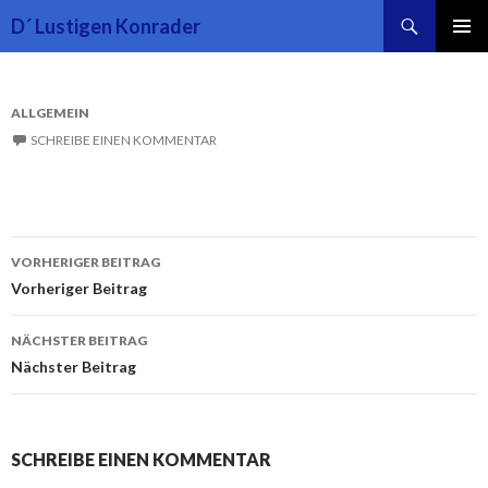
Suchen
D´ Lustigen Konrader
SPRINGE
PRIMÄR
ZUM
MENÜ
INHALT
ALLGEMEIN
SCHREIBE EINEN KOMMENTAR
Beitrags-
VORHERIGER BEITRAG
Navigation
Vorheriger Beitrag
NÄCHSTER BEITRAG
Nächster Beitrag
SCHREIBE EINEN KOMMENTAR