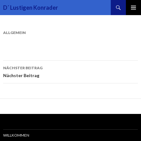
Suchen
D´ Lustigen Konrader
SPRINGE
PRIMÄR
ZUM
MENÜ
INHALT
ALLGEMEIN
Beitrags-
NÄCHSTER BEITRAG
Navigation
Nächster Beitrag
WILLKOMMEN